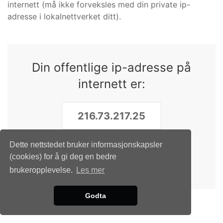
internett (må ikke forveksles med din private ip-
adresse i lokalnettverket ditt).
Din offentlige ip-adresse på
internett er:
Dette nettstedet bruker informasjonskapsler
KOPIER TIL UTKLIPPSTAVLEN
(cookies) for å gi deg en bedre
brukeropplevelse.
Les mer
Godta